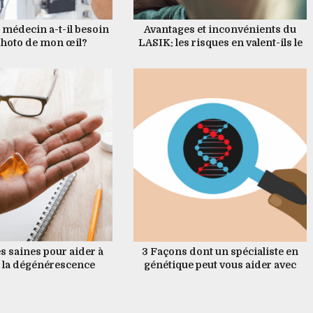
 médecin a-t-il besoin
Avantages et inconvénients du
photo de mon œil?
LASIK: les risques en valent-ils le
coût?
s saines pour aider à
3 Façons dont un spécialiste en
 la dégénérescence
génétique peut vous aider avec
maculaire
vos maladies oculaires