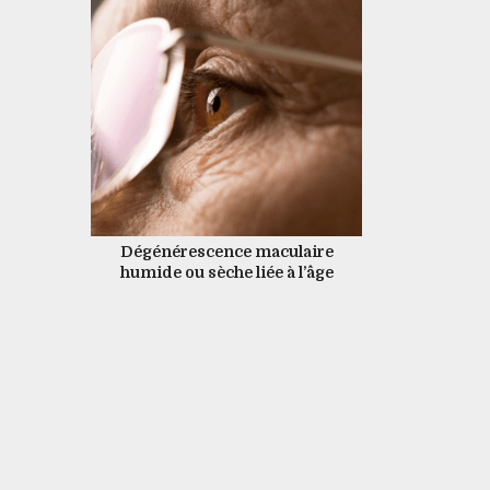
Dégénérescence maculaire
humide ou sèche liée à l’âge
(DMLA): quelle est la différence?