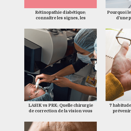
Rétinopathie diabétique:
Pourquoi le
connaître les signes, les
d’une 
symptômes et les traitements
LASIK vs PRK: Quelle chirurgie
7 habitude
de correction de la vision vous
prévenir
convient le mieux?