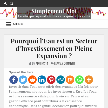
Skip
to
Simplement Moi
content
Le site qui répond à toutes vos questions santé
MENU
Pourquoi l’Eau est un Secteur
d’Investissement en Pleine
Expansion ?
ON
BY
ADMIN1314
LEAVE A COMMENT
POURQUOI
L’EAU
EST
Spread the love
UN
SECTEUR
D’INVESTISSEMENT
EN
PLEINE
Investir dans l’eau peut offrir des avantages à la fois pour
EXPANSION
l’environnement et pour les investisseurs. En effet, l’eau
?
est une ressource vitale pour la vie sur Terre, et sa
gestion efficace peut contribuer à la croissance
économique. Dans ce guide, découvrez pourquoi investir