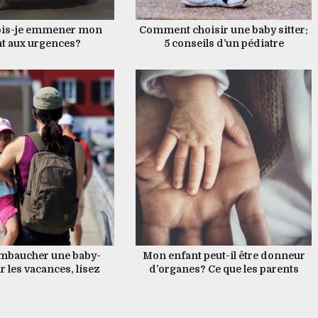
is-je emmener mon
Comment choisir une baby sitter:
t aux urgences?
5 conseils d’un pédiatre
embaucher une baby-
Mon enfant peut-il être donneur
ur les vacances, lisez
d’organes? Ce que les parents
 plutôt deux fois qu’une
devraient savoir