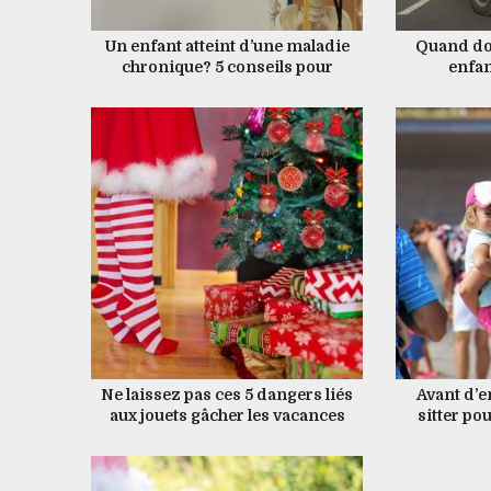
Un enfant atteint d’une maladie
Quand do
chronique? 5 conseils pour
enfan
favoriser le travail d’équipe
parents-enseignants
Ne laissez pas ces 5 dangers liés
Avant d’
aux jouets gâcher les vacances
sitter po
cette liste