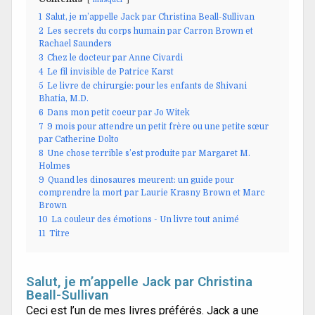
1
Salut, je m’appelle Jack par Christina Beall-Sullivan
2
Les secrets du corps humain par Carron Brown et
Rachael Saunders
3
Chez le docteur par Anne Civardi
4
Le fil invisible de Patrice Karst
5
Le livre de chirurgie: pour les enfants de Shivani
Bhatia, M.D.
6
Dans mon petit coeur par Jo Witek
7
9 mois pour attendre un petit frère ou une petite sœur
par Catherine Dolto
8
Une chose terrible s’est produite par Margaret M.
Holmes
9
Quand les dinosaures meurent: un guide pour
comprendre la mort par Laurie Krasny Brown et Marc
Brown
10
La couleur des émotions - Un livre tout animé
11
Titre
Salut, je m’appelle Jack par Christina
Beall-Sullivan
Ceci est l’un de mes livres préférés. Jack a une