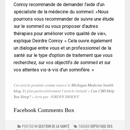
Conroy recommande de demander l’aide d’un
spécialiste de la médecine du sommeil. «Nous
pourrions vous recommander de suivre une étude
sur le sommeil ou vous proposer d’autres
thérapies pour améliorer votre qualité de vie»,
explique Deirdre Conroy. « Cela ouvre également
un dialogue entre vous et un professionnel de la
santé sur le type d’option de traitement que vous
recherchez, sur vos objectifs de sommeil et sur
vos attentes vis-à-vis d’un somnifère. »
Cet article possède comme source le
Michigan Medicine health
blog.
Et plus particulièrement l’article intitulé «
Can CBD Help
You Sleep?
» écrit par JORDYN IMHOFF.
Facebook Comments Box
POSTED IN
GESTION DE LA SANTÉ
TAGGED
DÉPISTAGE DES