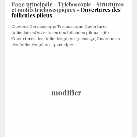
Page principale -
Trichoscopie -
Structures
et motifs trichoscopiques -
Ouvertures des
follicules pileux
Cheveux
,
Dermoscopie
,
Trichoscopie
,
Ouvertures
folliculaires
Ouvertures des follicules pileux - cite
!
Ouvertures des follicules pileux (message)
Ouvertures
des follicules pileux - participez !
Utilisateur=
"
Points
" correspond aux cheveux
ouvertures folliculaires
observé à l'examen trichoscopique [1].
Noir
points
[
modifier
]
Points noirs, également appelés "poils incarnés après
épilation laser”, représentent des poils pigmentés cassés
ou détruits à
cuir chevelu
niveau [1]. Ils sont couramment
observés dans
pelade
[3], cellulite disséquante [4,
5],
trichotillomanie
[6] et
teigne du crâne
[4]. Des points
noirs peuvent également être détectés dans l'alopécie