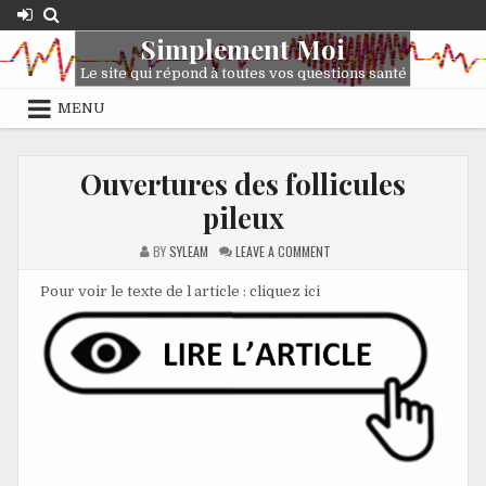
Skip
to
Simplement Moi
content
Le site qui répond à toutes vos questions santé
MENU
Ouvertures des follicules
pileux
ON
BY
SYLEAM
LEAVE A COMMENT
OUVERTURES
DES
FOLLICULES
Pour voir le texte de l article : cliquez ici
PILEUX