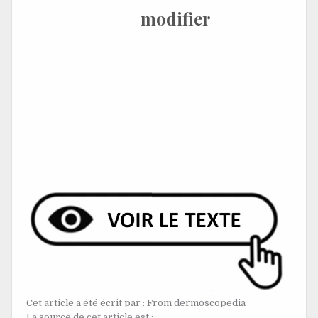
Points blancs
[
modifier
]
Il existe deux types de points blancs.
Les grands points blancs irréguliers classiques
correspondent à des zones de fibrose périfolliculaire et
sont observés le plus souvent dans le lichen planopilaris
[1].
Les petits points blancs ponctuels réguliers représentent
les ouvertures des follicules pileux et des glandes
sudoripares eccrines et sont observés dans les zones
exposées au soleil et dans les phototypes de peau foncée,
quelle que soit la perte de cheveux [1].
Cet article a été écrit par : From dermoscopedia
La source de cet article est :