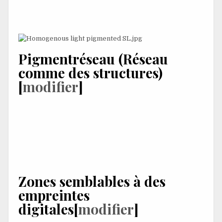
qualité pigmentaire de ces lésions. Le pigment apparaît
comme si de la gelée avait été étalée sur la surface de la
peau.
Pigment
réseau
(
Réseau
comme des structures)
[
modifier
]
Il peut y avoir une zone de faible réticulation. Ceci est en
corrélation avec la présence de mélanocytes et de
kératinocytes remplis de mélanine dans les crêtes de
rete.
Un lentigo solaire avec un réseau de pigments et
quelques zones d'empreintes digitales (voir ci-dessous)
Zones semblables à des
empreintes
digitales
[
modifier
]