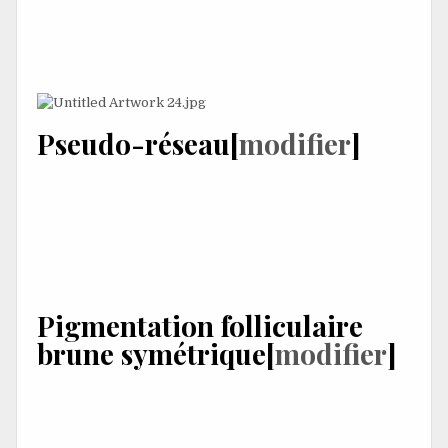
Ce sont des zones constituées de fines lignes parallèles
allant du brun clair au brun foncé
couleurs
. Ils
ressemblent aux dermatoglyphes d'une empreinte
digitale humaine.
Pseudo-réseau
[
modifier
]
Lentigines situées sur le cuir chevelu et
visage
partagent
les caractéristiques de pigmenté
mélanocytaire
lésions à
cet endroit particulier révélant une
pseudoréseaumotif
.
Ceci est créé lorsqu'une zone pigmentée de manière
diffuse est interrompue par des ouvertures annexielles
non pigmentées.
Pigmentation folliculaire
brune symétrique
[
modifier
]
Dans un lentigo solaire, le pigment autour des follicules
pileux est distribué de manière symétrique créant de
petits bruns
cercles
. Le pigment est généralement de