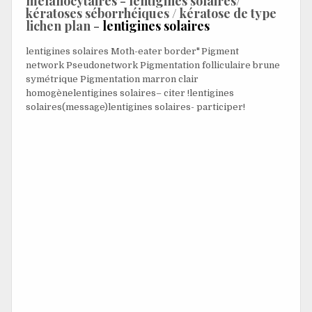
mélanocytaires -
lentigines solaires/
kératoses séborrhéiques / kératose de type
lichen plan -
lentigines solaires
lentigines solaires
,
Moth-eater border"
,
Pigment
network
,
Pseudonetwork
,
Pigmentation folliculaire brune
symétrique
,
Pigmentation marron clair
homogène
lentigines solaires– citer !
lentigines
solaires(message)
lentigines solaires- participer!
Utilisateur=
lentigines solaires
sont des macules fortement
circonscrites, uniformément pigmentées, situées
principalement sur les zones exposées au soleil du
peau
,
tels que le dos des mains, les épaules et le
cuir chevelu
.
Les lentigines sont le résultat d'une hyperplasie des
kératinocytes et des mélanocytes, avec une accumulation
accrue de mélanine dans les kératinocytes. Ils sont induits
par l'exposition à la lumière ultraviolette.
Contrairement aux taches de rousseur, les lentigos
solaires persistent indéfiniment. Près de 90 % des
Caucasiens au cours de la
âge
de 60 ans ont ces lésions. En
raison de la prévalence accrue des lentigos chez les