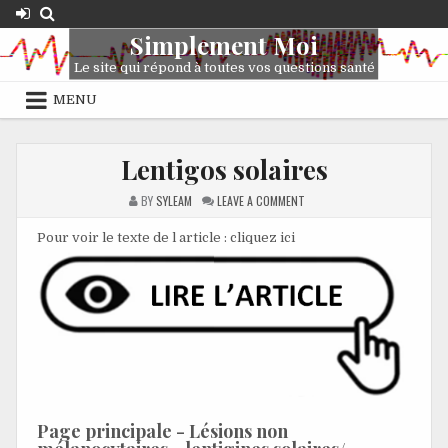
Skip
to
Simplement Moi
content
Le site qui répond à toutes vos questions santé
MENU
Lentigos solaires
ON
BY
SYLEAM
LEAVE A COMMENT
LENTIGOS
SOLAIRES
Pour voir le texte de l article : cliquez ici
Page principale -
Lésions non