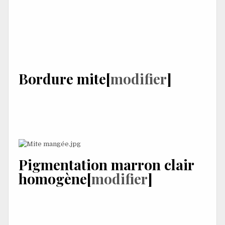
car leur aspect clinique ressemble à celui
de
mélanome
.
Dermoscopie
peut être utile pour
différencier correctement un lentigo solaire d'un
mélanome. Les principales caractéristiques
dermoscopiques des lentigines solaires sont les
suivantes :
Bordure mite
[
modifier
]
La présence d'une bordure nettement délimitée et
irrégulièrement incurvée est caractéristique des lentigos
solaires. Souvent, des parties de la bordure sont
festonnées, donnant un aspect mité
Pigmentation marron clair
homogène
[
modifier
]
De nombreuses lésions n'ont
structures
ou réseaux, ne
contenant que des zones marron clair et sans structure ;
le
terme
« jelly sign » avait été proposé pour décrire la