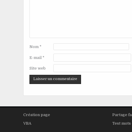
Nom
*
E-mail
*
Site web
Création page
Partage f
VBA
Test mots 