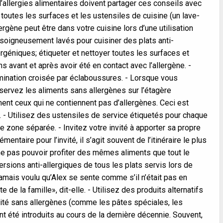
d’allergies alimentaires doivent partager ces conseils avec
toutes les surfaces et les ustensiles de cuisine (un lave-
lergène peut être dans votre cuisine lors d’une utilisation
 soigneusement lavés pour cuisiner des plats anti-
rgéniques; étiqueter et nettoyer toutes les surfaces et
ns avant et après avoir été en contact avec l’allergène. -
amination croisée par éclaboussures. - Lorsque vous
servez les aliments sans allergènes sur l’étagère
ment ceux qui ne contiennent pas d’allergènes. Ceci est
s. - Utilisez des ustensiles de service étiquetés pour chaque
e zone séparée. - Invitez votre invité à apporter sa propre
entaire pour l’invité, il s’agit souvent de l’itinéraire le plus
e ne pas pouvoir profiter des mêmes aliments que tout le
sions anti-allergiques de tous les plats servis lors de
 jamais voulu qu’Alex se sente comme s’il n’était pas en
e la famille», dit-elle. - Utilisez des produits alternatifs
ité sans allergènes (comme les pâtes spéciales, les
t été introduits au cours de la dernière décennie. Souvent,