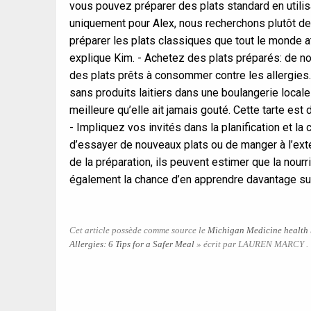
vous pouvez préparer des plats standard en utilis
uniquement pour Alex, nous recherchons plutôt de
préparer les plats classiques que tout le monde 
explique Kim. - Achetez des plats préparés: de 
des plats prêts à consommer contre les allergies. 
sans produits laitiers dans une boulangerie local
meilleure qu’elle ait jamais gouté. Cette tarte es
- Impliquez vos invités dans la planification et l
d’essayer de nouveaux plats ou de manger à l’extéri
de la préparation, ils peuvent estimer que la nourr
également la chance d’en apprendre davantage sur 
Cet article possède comme source le
Michigan Medicine health
Allergies: 6 Tips for a Safer Meal
» écrit par LAUREN MARCY .