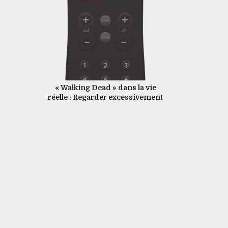
« Walking Dead » dans la vie
réelle : Regarder excessivement
la télé peut faire de vous des
zombies