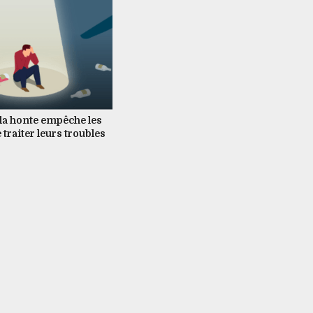
la honte empêche les
 traiter leurs troubles
consommation d’alcool