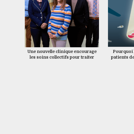
Une nouvelle clinique encourage
Pourquoi 
les soins collectifs pour traiter
patients de
les maladies du foie liées à
liés à la 
l’alcool